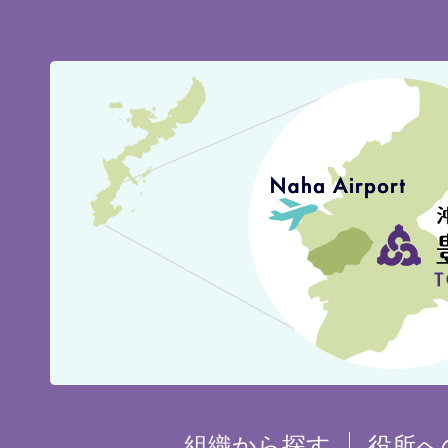
豊
見
城
市
の
位
置
を
組織から探す
役所へ