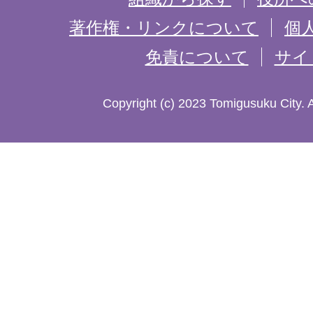
記
著作権・リンクについて
個
免責について
サイ
し
た
Copyright (c) 2023 Tomigusuku City. 
地
図。
沖
縄
本
島