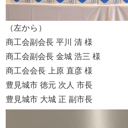
（左から）
商工会副会長 平川 清 様
商工会副会長 金城 浩三 様
商工会会長 上原 直彦 様
豊見城市 徳元 次人 市長
豊見城市 大城 正 副市長