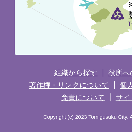
市
の
位
置
を
組織から探す
役所へ
記
著作権・リンクについて
個
免責について
サイ
し
た
Copyright (c) 2023 Tomigusuku City. 
地