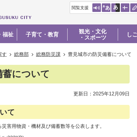
閲覧支援
観光・文化
・福祉
子育て・教育
し
・スポーツ
探す
総務部
総務防災課
豊見城市の防災備蓄について
備蓄について
更新日：2025年12月09日
ついて
る災害用物資・機材及び備蓄数等を公表します。