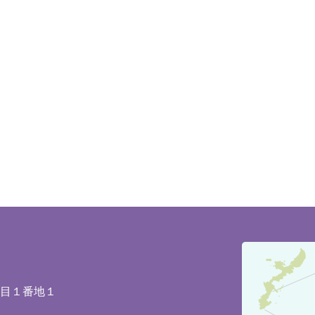
豊
見
城
丁目１番地１
市