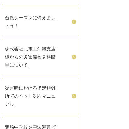
台風シーズンに備えまし
ょう！
株式会社九電工沖縄支店
様からの災害備蓄食料贈
呈について
災害時における指定避難
所でのペット対応マニュ
アル
豊崎中学校を津波避難ビ