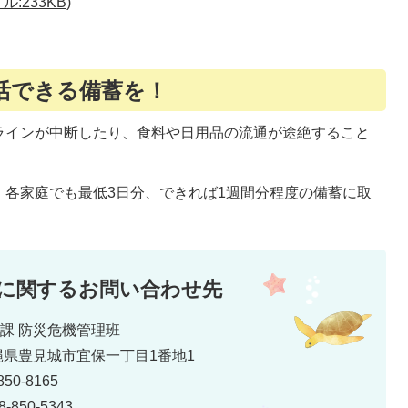
:233KB)
活できる備蓄を！
ラインが中断したり、食料や日用品の流通が途絶すること
、各家庭でも最低3日分、できれば1週間分程度の備蓄に取
に関するお問い合わせ先
災課 防災危機管理班
 沖縄県豊見城市宜保一丁目1番地1
50-8165
850-5343