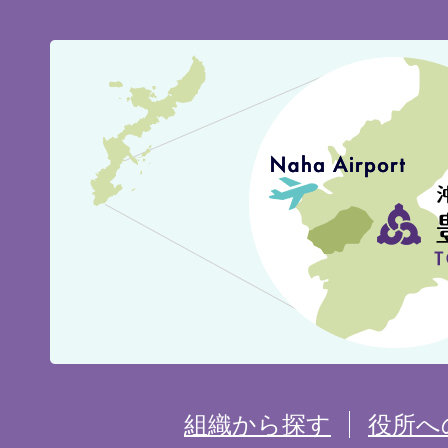
豊
見
城
市
の
位
置
を
組織から探す
役所へ