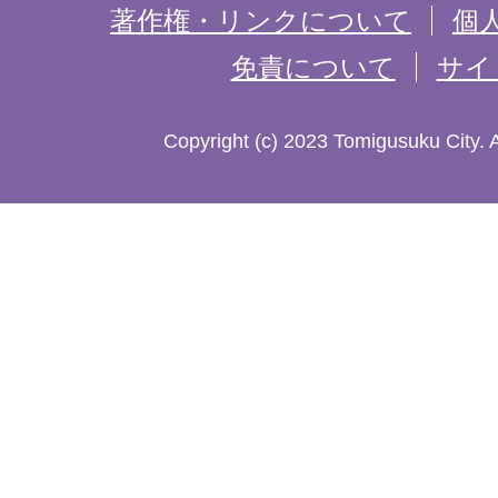
記
著作権・リンクについて
個
免責について
サイ
し
た
Copyright (c) 2023 Tomigusuku City. 
地
図。
沖
縄
本
島