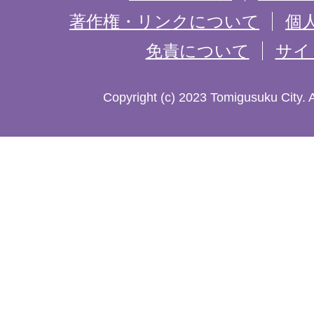
記
著作権・リンクについて
個
免責について
サイ
し
た
Copyright (c) 2023 Tomigusuku City. 
地
図。
沖
縄
本
島