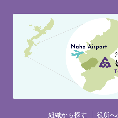
豊
見
城
市
の
位
置
を
組織から探す
役所へ