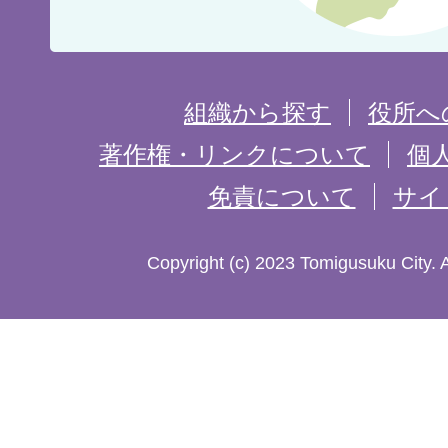
位
置
を
組織から探す
役所へ
記
著作権・リンクについて
個
免責について
サイ
し
た
Copyright (c) 2023 Tomigusuku City. 
地
図。
沖