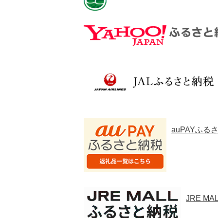
auPAYふ
JRE M