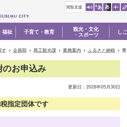
閲覧支援
観光・文化
・福祉
子育て・教育
し
・スポーツ
探す
企画部
商工観光課
業務案内
ふるさと納税
豊
附のお申込み
更新日：2026年05月30日
納税指定団体です