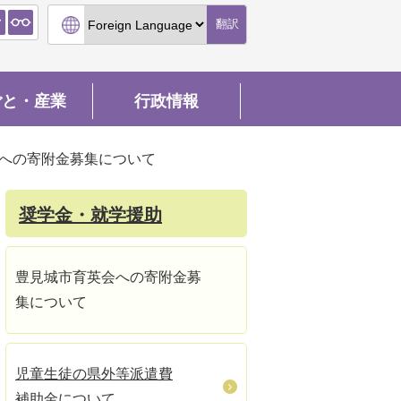
翻訳
ごと・産業
行政情報
への寄附金募集について
奨学金・就学援助
豊見城市育英会への寄附金募
集について
児童生徒の県外等派遣費
補助金について