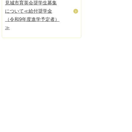
見城市育英会奨学生募集
について≪給付奨学金
（令和9年度進学予定者）
≫