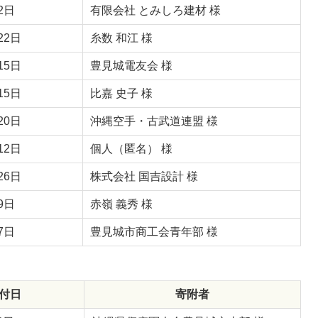
2日
有限会社 とみしろ建材 様
22日
糸数 和江 様
15日
豊見城電友会 様
15日
比嘉 史子 様
20日
沖縄空手・古武道連盟 様
12日
個人（匿名） 様
26日
株式会社 国吉設計 様
9日
赤嶺 義秀 様
7日
豊見城市商工会青年部 様
付日
寄附者