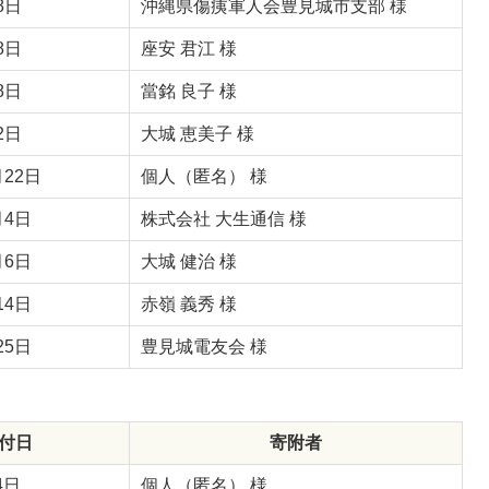
年5月8日
沖縄県傷痍軍人会豊見城市支部 様
8日
座安 君江 様
8日
當銘 良子 様
2日
大城 恵美子 様
月22日
個人（匿名） 様
月4日
株式会社 大生通信 様
月6日
大城 健治 様
14日
赤嶺 義秀 様
25日
豊見城電友会 様
付日
寄附者
4日
個人（匿名） 様