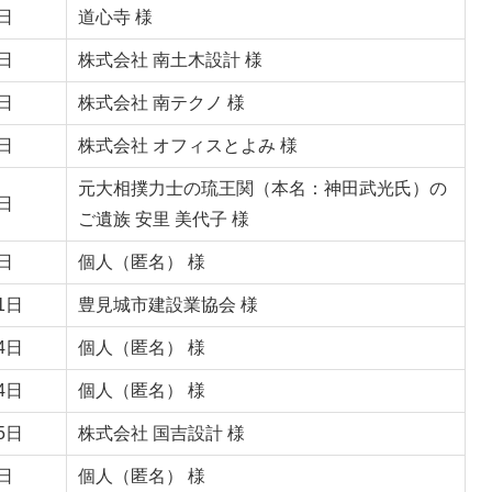
日
道心寺 様
日
株式会社 南土木設計 様
日
株式会社 南テクノ 様
日
株式会社 オフィスとよみ 様
元大相撲力士の琉王関（本名：神田武光氏）の
日
ご遺族 安里 美代子 様
日
個人（匿名） 様
1日
豊見城市建設業協会 様
4日
個人（匿名） 様
4日
個人（匿名） 様
5日
株式会社 国吉設計 様
日
個人（匿名） 様