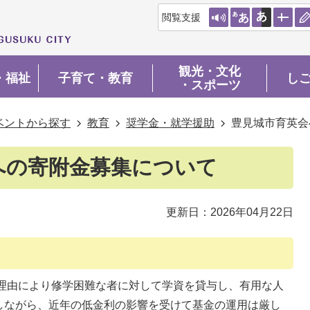
閲覧支援
観光・文化
・福祉
子育て・教育
し
・スポーツ
ベントから探す
教育
奨学金・就学援助
豊見城市育英会
への寄附金募集について
更新日：2026年04月22日
理由により修学困難な者に対して学資を貸与し、有用な人
しながら、近年の低金利の影響を受けて基金の運用は厳し