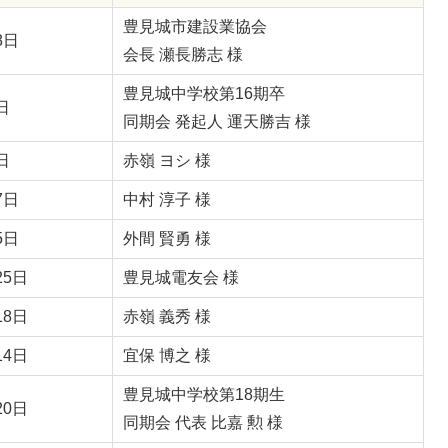
豊見城市建設業協会
8日
会長 瀬長勝志 様
豊見城中学校第16期卒
日
同期会 発起人 運天勝吉 様
日
赤嶺 ヨシ 様
7日
中村 淳子 様
5日
外間 賢勇 様
25日
豊見城電友会 様
18日
赤嶺 義秀 様
14日
宜保 博之 様
豊見城中学校第18期生
20日
同期会 代表 比嘉 勲 様