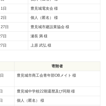
月1日
豊見城電友会 様
月2日
個人（匿名） 様
月27日
豊見城市建設業協会 様
27日
瀬長 満 様
27日
上原 武弘 様
寄附者
 日
豊見城市商工会青年部OBメイト 様
30日
豊見城中学校22期還暦及び同期 様
日
個人（匿名） 様