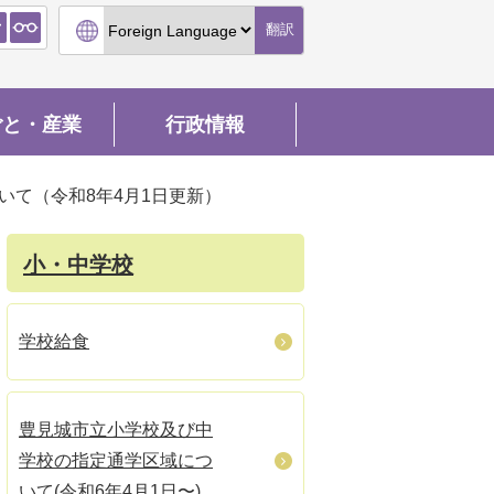
翻訳
ごと・産業
行政情報
いて（令和8年4月1日更新）
小・中学校
学校給食
豊見城市立小学校及び中
学校の指定通学区域につ
いて(令和6年4月1日〜)