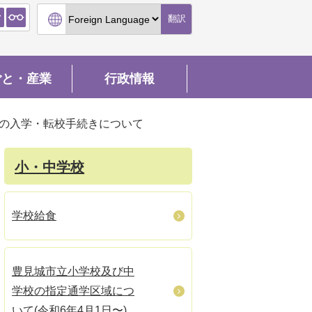
翻訳
ごと・産業
行政情報
の入学・転校手続きについて
小・中学校
学校給食
豊見城市立小学校及び中
学校の指定通学区域につ
いて(令和6年4月1日〜)