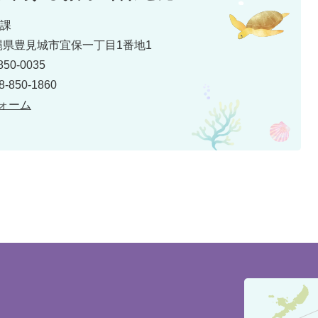
育課
 沖縄県豊見城市宜保一丁目1番地1
50-0035
850-1860
ォーム
豊
見