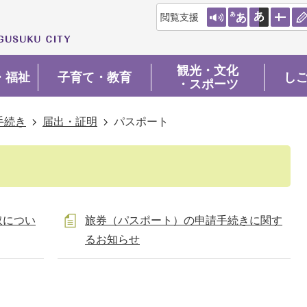
閲覧支援
観光・文化
・福祉
子育て・教育
し
・スポーツ
手続き
届出・証明
パスポート
取につい
旅券（パスポート）の申請手続きに関す
るお知らせ