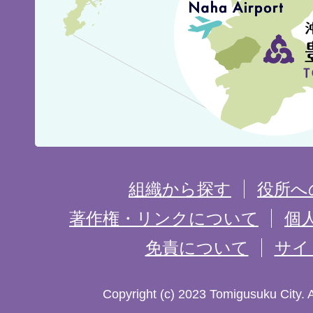
城
市
の
位
置
を
組織から探す
役所へ
記
著作権・リンクについて
個
免責について
サイ
し
た
Copyright (c) 2023 Tomigusuku City. 