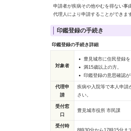
申請者が疾病その他やむを得ない事
代理人により申請することができま
印鑑登録の手続き
印鑑登録の手続き詳細
豊見城市に住民登録を
対象者
満15歳以上の方。
印鑑登録の意思確認が
代理申
疾病や入院等で本人申請が
請
さい。
受付窓
豊見城市役所 市民課
口
受付時
8時30分から17時15分ま