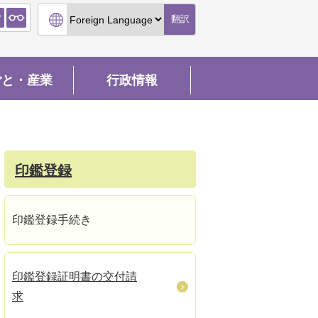
翻訳
ごと・産業
行政情報
印鑑登録
印鑑登録手続き
印鑑登録証明書の交付請
求