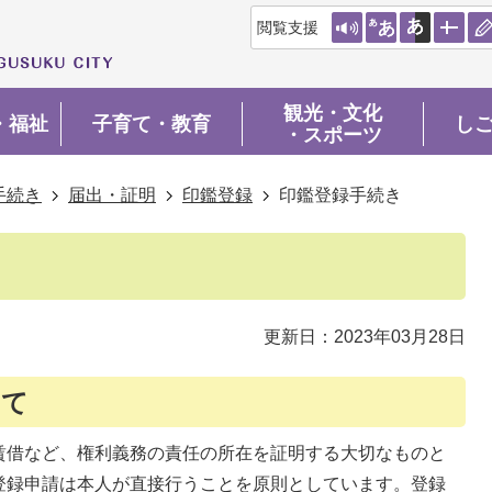
閲覧支援
観光・文化
・福祉
子育て・教育
し
・スポーツ
手続き
届出・証明
印鑑登録
印鑑登録手続き
更新日：2023年03月28日
いて
賃借など、権利義務の責任の所在を証明する大切なものと
登録申請は本人が直接行うことを原則としています。登録