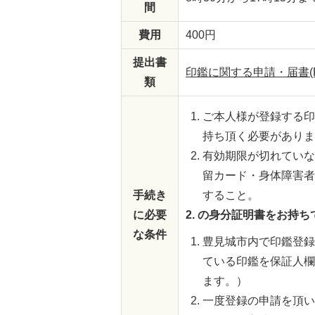
間
費用
400円
提出書
印鑑に関する申請・届書(PD
類
ご本人様が登録する印
持ち頂く必要がありま
有効期限が切れていな
留カード・身体障害者
手続き
すること。
に必要
2. の身分証明書をお持
な条件
豊見城市内で印鑑登録
ている印鑑を保証人欄
ます。）
一度登録の申請を頂い