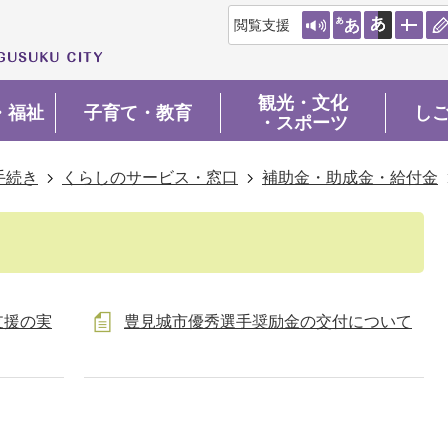
閲覧支援
観光・文化
・福祉
子育て・教育
し
・スポーツ
手続き
くらしのサービス・窓口
補助金・助成金・給付金
支援の実
豊見城市優秀選手奨励金の交付について