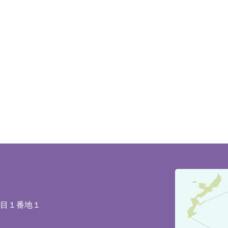
豊
見
城
丁目１番地１
市