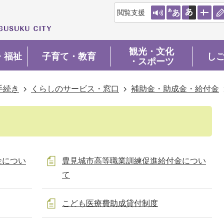
閲覧支援
観光・文化
・福祉
子育て・教育
し
・スポーツ
手続き
くらしのサービス・窓口
補助金・助成金・給付金
金につい
豊見城市高等職業訓練促進給付金につい
て
こども医療費助成貸付制度