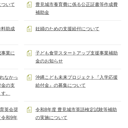
について
豊見城市養育費に係る公正証書等作成費
補助金
診料助成
妊婦のための支援給付について
成事業に
子ども食堂スタートアップ支援事業補助
金のお知らせ
入れなかっ
沖縄こども未来プロジェクト『入学応援
付金の支
給付金』の募集について
ます。
市育英会奨
令和8年度 豊見城市英語検定試験等補助
令和9年
の実施について