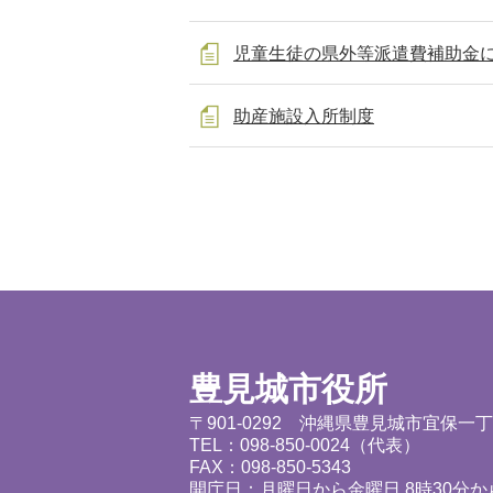
児童生徒の県外等派遣費補助金
助産施設入所制度
豊見城市役所
〒901-0292 沖縄県豊見城市宜保一
TEL：098-850-0024（代表）
FAX：098-850-5343
開庁日：月曜日から金曜日 8時30分から