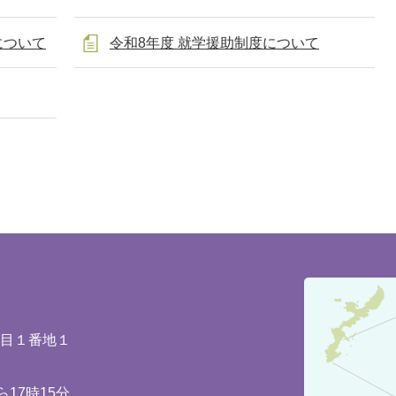
について
令和8年度 就学援助制度について
豊
見
城
丁目１番地１
市
の
17時15分