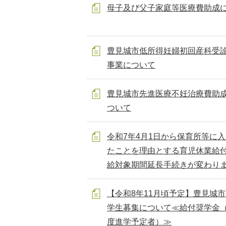
母子及び父子家庭等医療費助成
豊見城市低所得妊婦初回産科受
事業について
豊見城市先進医療不妊治療費助
ついて
令和7年4月1日から保育所等に
たことを理由とする育児休業給
給対象期間延長手続きが変わり
【令和8年11月頃予定】豊見城
学生募集について≪給付奨学金（
度進学予定者）≫