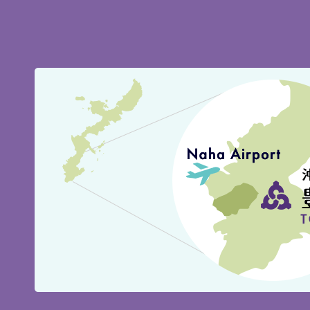
豊
見
城
市
の
位
置