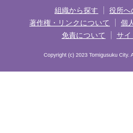
を
組織から探す
役所へ
記
著作権・リンクについて
個
免責について
サイ
し
た
Copyright (c) 2023 Tomigusuku City. 
地
図。
沖
縄
本