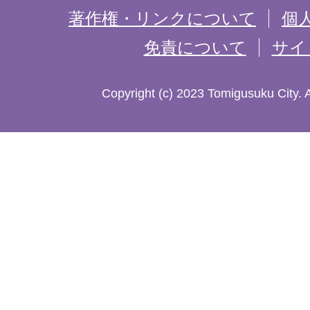
記
著作権・リンクについて
個
免責について
サイ
し
た
Copyright (c) 2023 Tomigusuku City. 
地
図。
沖
縄
本
島