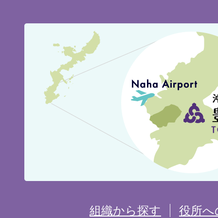
豊
見
城
市
の
位
置
を
組織から探す
役所へ