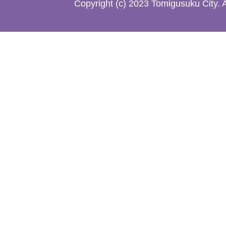
Copyright (c) 2023 Tomigusuku City. 
地
図。
沖
縄
本
島
南
部
の