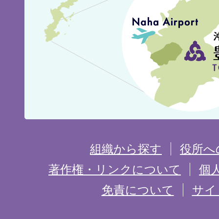
城
市
の
位
置
を
組織から探す
役所へ
記
著作権・リンクについて
個
免責について
サイ
し
た