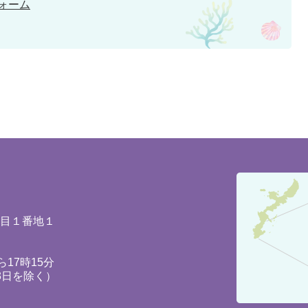
ォーム
豊
見
城
丁目１番地１
市
の
17時15分
3日を除く）
位
置