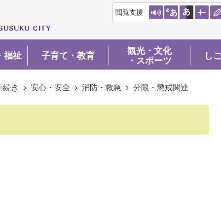
閲覧支援
観光・文化
・福祉
子育て・教育
し
・スポーツ
手続き
安心・安全
消防・救急
分限・懲戒関連