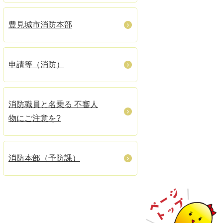
豊見城市消防本部
申請等（消防）
消防職員と名乗る 不審人
物にご注意を?
消防本部（予防課）