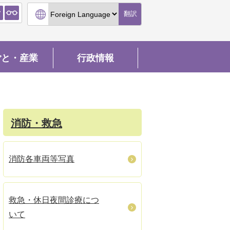
翻訳
ごと・産業
行政情報
消防・救急
消防各車両等写真
救急・休日夜間診療につ
いて