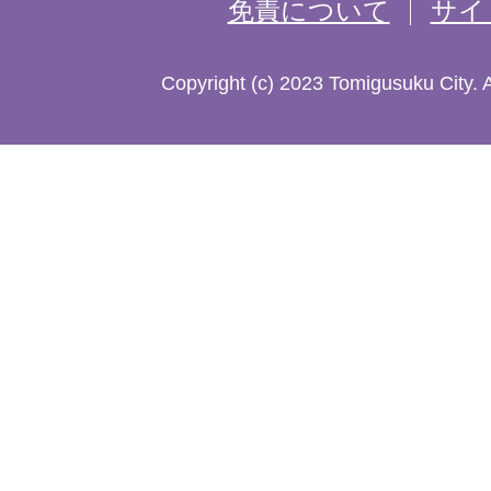
免責について
サイ
し
た
Copyright (c) 2023 Tomigusuku City. 
地
図。
沖
縄
本
島
南