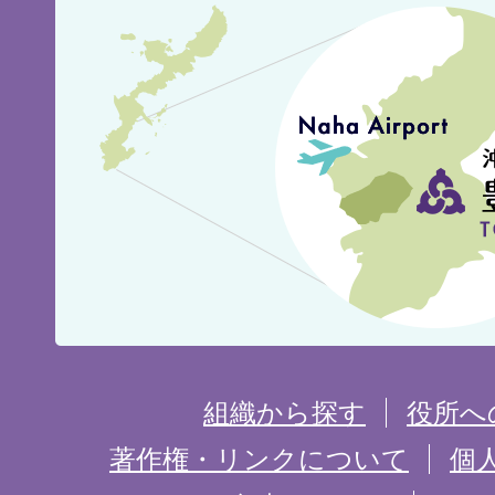
豊
見
城
市
の
位
置
を
組織から探す
役所へ
記
著作権・リンクについて
個