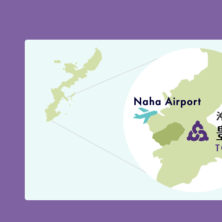
豊
見
城
市
の
位
置