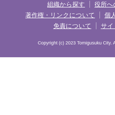
を
組織から探す
役所へ
記
著作権・リンクについて
個
免責について
サイ
し
た
Copyright (c) 2023 Tomigusuku City. 
地
図。
沖
縄
本