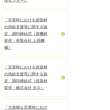
理センター）
「災害時における資器材
の供給支援等に関する協
定」調印締結式（資機材
提供：有限会社 上原機
械）
「災害時における資器材
の供給支援等に関する協
定」調印締結式（資器材
提供：株式会社 北斗）
「大規模な災害時におけ