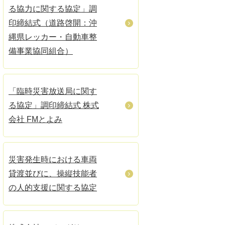
る協力に関する協定」調
印締結式（道路啓開：沖
縄県レッカー・自動車整
備事業協同組合）
「臨時災害放送局に関す
る協定」調印締結式 株式
会社 FMとよみ
災害発生時における車両
貸渡並びに、操縦技能者
の人的支援に関する協定