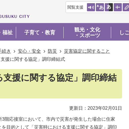
閲覧支援
観光・文化
・福祉
子育て・教育
し
・スポーツ
手続き
安心・安全
防災
災害協定に関すること
る支援に関する協定」調印締結式
る支援に関する協定」調印締結
更新日：2023年02月01日
役所3階応接室において、市内で災害が発生した場合に住家
とを目的として「災害時における支援に関する協定」調印