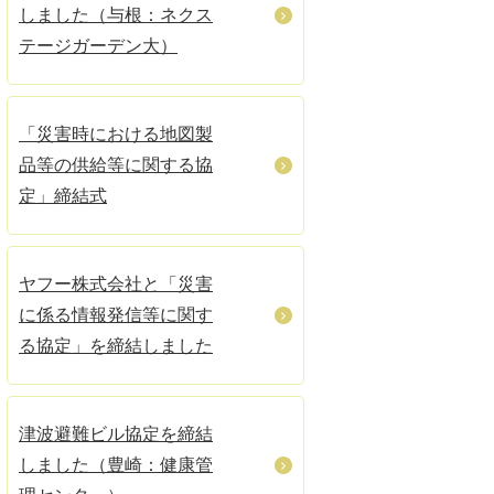
しました（与根：ネクス
テージガーデン大）
「災害時における地図製
品等の供給等に関する協
定」締結式
ヤフー株式会社と「災害
に係る情報発信等に関す
る協定」を締結しました
津波避難ビル協定を締結
しました（豊崎：健康管