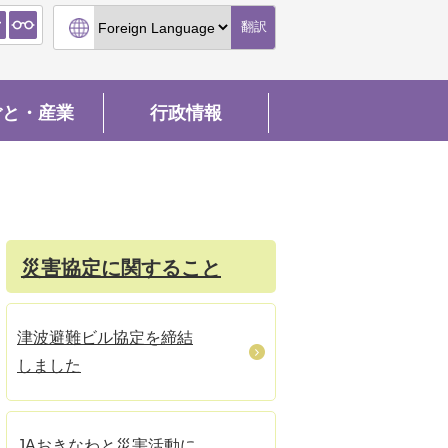
翻訳
ごと・産業
行政情報
災害協定に関すること
津波避難ビル協定を締結
しました
JAおきなわと災害活動に