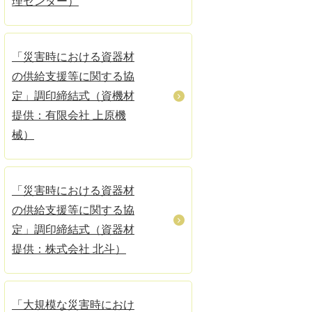
理センター）
「災害時における資器材
の供給支援等に関する協
定」調印締結式（資機材
提供：有限会社 上原機
械）
「災害時における資器材
の供給支援等に関する協
定」調印締結式（資器材
提供：株式会社 北斗）
「大規模な災害時におけ