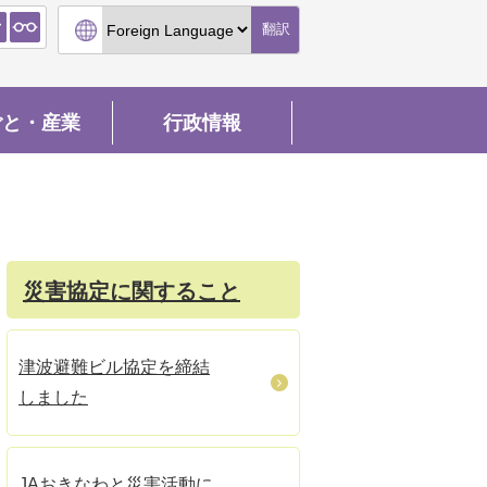
翻訳
ごと・産業
行政情報
災害協定に関すること
津波避難ビル協定を締結
しました
JAおきなわと災害活動に