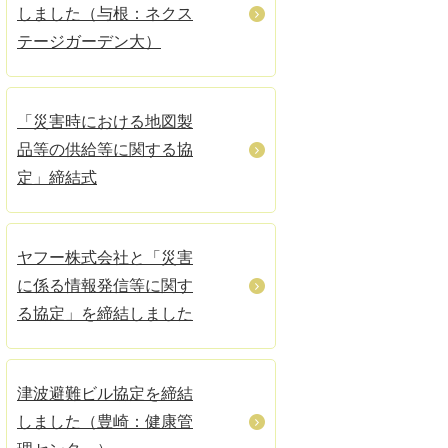
しました（与根：ネクス
テージガーデン大）
「災害時における地図製
品等の供給等に関する協
定」締結式
ヤフー株式会社と「災害
に係る情報発信等に関す
る協定」を締結しました
津波避難ビル協定を締結
しました（豊崎：健康管