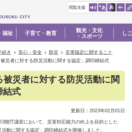
閲覧支援
観光・文化
・福祉
子育て・教育
し
・スポーツ
手続き
安心・安全
防災
災害協定に関すること
る被災者に対する防災活動に関する協定」調印締結式
る被災者に対する防災活動に関
締結式
更新日：2023年02月01日
役所3階庁議室において、災害対応能力の向上を目的とした
災活動に関する協定」調印締結式を開催しました。