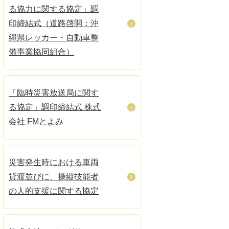
る協力に関する協定」調
印締結式（道路啓開：沖
縄県レッカー・自動車整
備事業協同組合）
「臨時災害放送局に関す
る協定」調印締結式 株式
会社 FMとよみ
災害発生時における車両
貸渡並びに、操縦技能者
の人的支援に関する協定