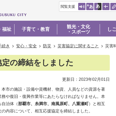
閲覧支援
観光・文化
・福祉
子育て・教育
し
・スポーツ
手続き
安心・安全
防災
災害協定に関すること
災害
協定の締結をしました
更新日：2023年02月01日
、本市の施設・設備や資機材、物資、人員などの資源を著
業務や復旧・復興作業等にあたらなければなりません。本
る自治体（
那覇市、糸満市、南風原町、八重瀬町
）と相互
次の内容について、相互応援協定を締結しました。