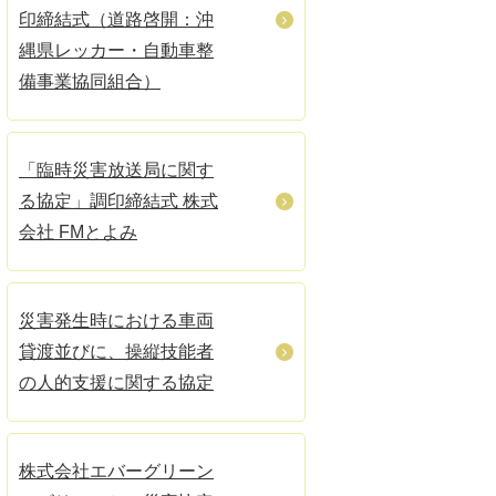
印締結式（道路啓開：沖
縄県レッカー・自動車整
備事業協同組合）
「臨時災害放送局に関す
る協定」調印締結式 株式
会社 FMとよみ
災害発生時における車両
貸渡並びに、操縦技能者
の人的支援に関する協定
株式会社エバーグリーン