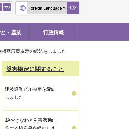
翻訳
ごと・産業
行政情報
時相互応援協定の締結をしました
災害協定に関すること
津波避難ビル協定を締結
しました
JAおきなわと災害活動に
関する協定書を締結しま