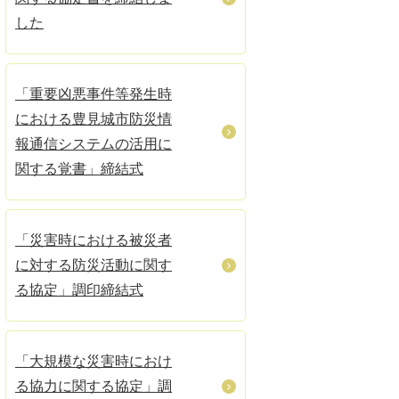
した
「重要凶悪事件等発生時
における豊見城市防災情
報通信システムの活用に
関する覚書」締結式
「災害時における被災者
に対する防災活動に関す
る協定」調印締結式
「大規模な災害時におけ
る協力に関する協定」調