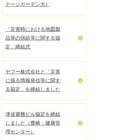
テージガーデン大）
「災害時における地図製
品等の供給等に関する協
定」締結式
ヤフー株式会社と「災害
に係る情報発信等に関す
る協定」を締結しました
津波避難ビル協定を締結
しました（豊崎：健康管
理センター）