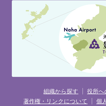
豊
見
城
市
の
位
置
を
組織から探す
役所へ
記
著作権・リンクについて
個