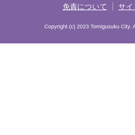
免責について
サイ
し
た
Copyright (c) 2023 Tomigusuku City. 
地
図。
沖
縄
本
島
南