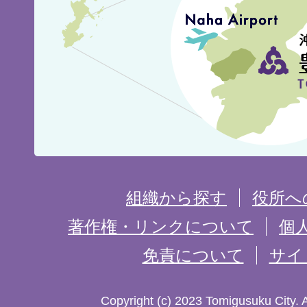
城
市
の
位
置
を
組織から探す
役所へ
記
著作権・リンクについて
個
免責について
サイ
し
た
Copyright (c) 2023 Tomigusuku City. 