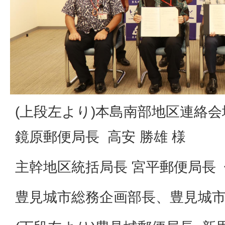
(上段左より)本島南部地区連絡会
鏡原郵便局長 高安 勝雄 様
主幹地区統括局長 宮平郵便局長 
豊見城市総務企画部長、豊見城