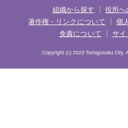
を
組織から探す
役所へ
記
著作権・リンクについて
個
免責について
サイ
し
た
Copyright (c) 2023 Tomigusuku City. 
地
図。
沖
縄
本