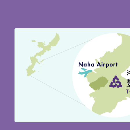
豊
見
城
市
の
位
置