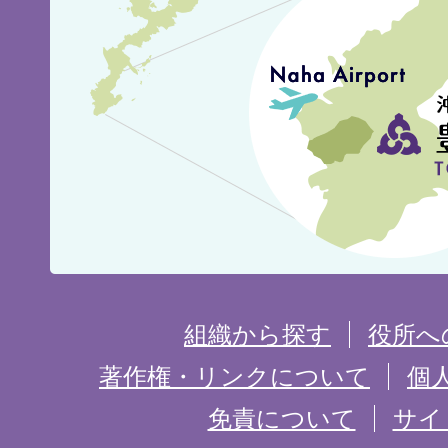
見
城
市
の
位
置
を
組織から探す
役所へ
記
著作権・リンクについて
個
免責について
サイ
し