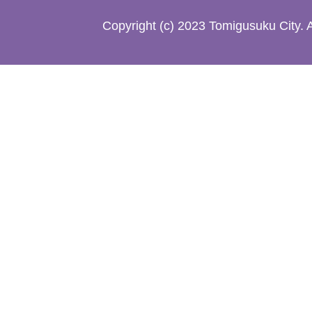
た
Copyright (c) 2023 Tomigusuku City. 
地
図。
沖
縄
本
島
南
部