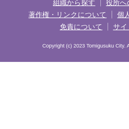
組織から探す
役所へ
記
著作権・リンクについて
個
免責について
サイ
し
た
Copyright (c) 2023 Tomigusuku City. 
地
図。
沖
縄
本