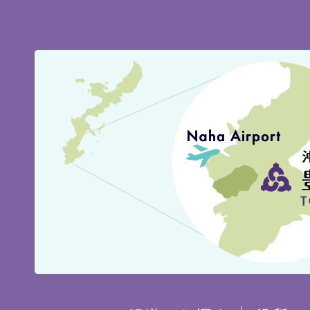
豊
見
城
市
の
位
置
を