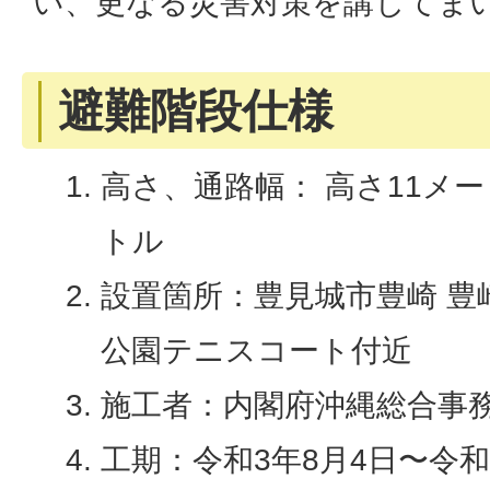
い、更なる災害対策を講じてま
避難階段仕様
高さ、通路幅： 高さ11メー
トル
設置箇所：豊見城市豊崎 豊
公園テニスコート付近
施工者：内閣府沖縄総合事
工期：令和3年8月4日〜令和