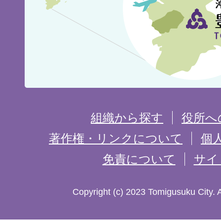
市
の
位
置
を
組織から探す
役所へ
記
著作権・リンクについて
個
免責について
サイ
し
た
Copyright (c) 2023 Tomigusuku City. 
地