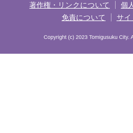
記
著作権・リンクについて
個
免責について
サイ
し
た
Copyright (c) 2023 Tomigusuku City. 
地
図。
沖
縄
本
島