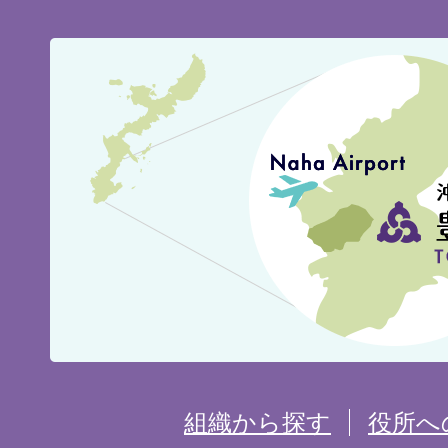
豊
見
城
市
の
位
置
を
組織から探す
役所へ