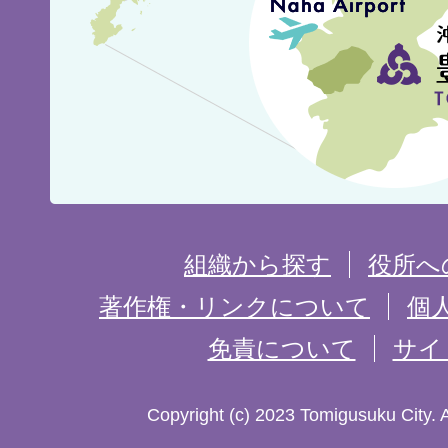
城
市
の
位
置
を
組織から探す
役所へ
記
著作権・リンクについて
個
免責について
サイ
し
た
Copyright (c) 2023 Tomigusuku City. 