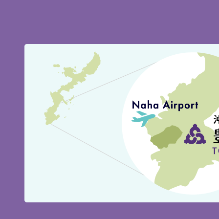
豊
見
城
市
の
位
置