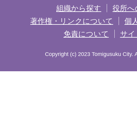
を
組織から探す
役所へ
記
著作権・リンクについて
個
免責について
サイ
し
た
Copyright (c) 2023 Tomigusuku City. 
地
図。
沖
縄
本