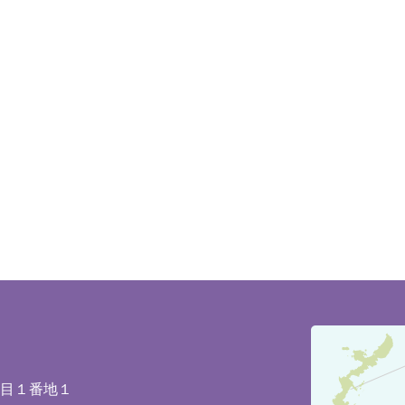
豊
見
城
丁目１番地１