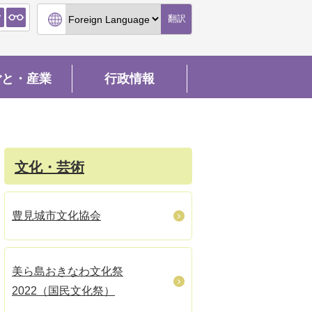
翻訳
ごと・産業
行政情報
文化・芸術
豊見城市文化協会
美ら島おきなわ文化祭
2022（国民文化祭）