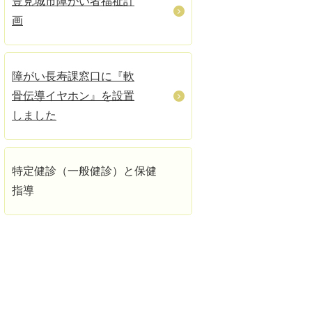
豊見城市障がい者福祉計
画
障がい長寿課窓口に『軟
骨伝導イヤホン』を設置
しました
特定健診（一般健診）と保健
指導