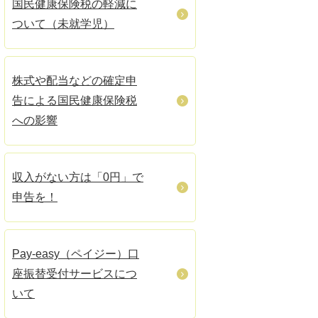
国民健康保険税の軽減に
ついて（未就学児）
株式や配当などの確定申
告による国民健康保険税
への影響
収入がない方は「0円」で
申告を！
Pay-easy（ペイジー）口
座振替受付サービスにつ
いて