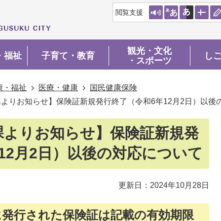
閲覧支援
観光・文化
・福祉
子育て・教育
し
・スポーツ
康・福祉
医療・健康
国民健康保険
よりお知らせ】保険証新規発行終了（令和6年12月2日）以後
課よりお知らせ】保険証新規発
12月2日）以後の対応について
更新日：2024年10月28日
でに発行された保険証は記載の有効期限