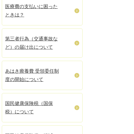
医療費の支払いに困った
ときは？
第三者行為（交通事故な
ど）の届け出について
あはき療養費 受領委任制
度の開始について
国民健康保険税（国保
税）について