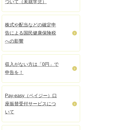
ついて（未就学児）
株式や配当などの確定申
告による国民健康保険税
への影響
収入がない方は「0円」で
申告を！
Pay-easy（ペイジー）口
座振替受付サービスにつ
いて