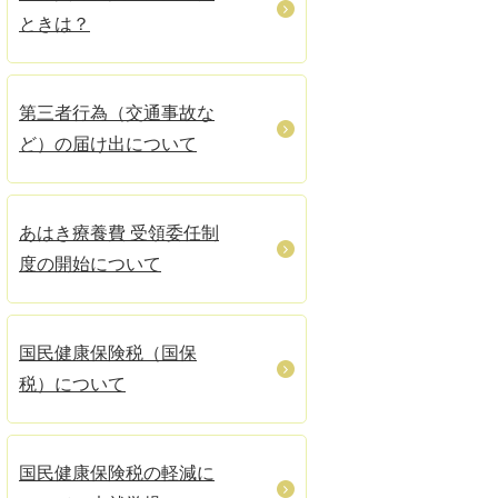
ときは？
第三者行為（交通事故な
ど）の届け出について
あはき療養費 受領委任制
度の開始について
国民健康保険税（国保
税）について
国民健康保険税の軽減に