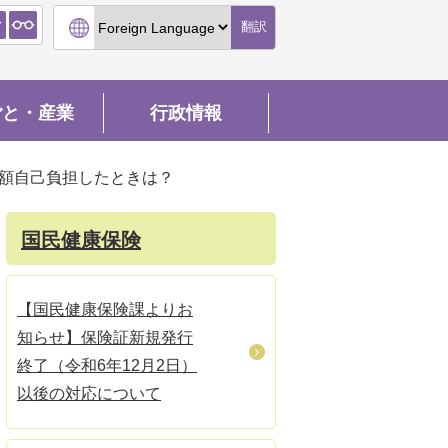
翻訳
ごと・産業
行政情報
額自己負担したときは？
国民健康保険
【国民健康保険課よりお
知らせ】保険証新規発行
終了（令和6年12月2日）
以後の対応について