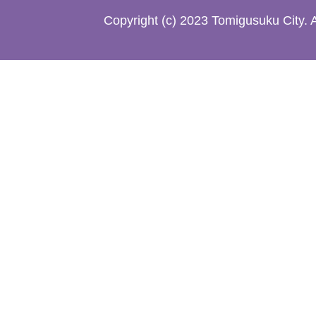
た
Copyright (c) 2023 Tomigusuku City. 
地
図。
沖
縄
本
島
南
部