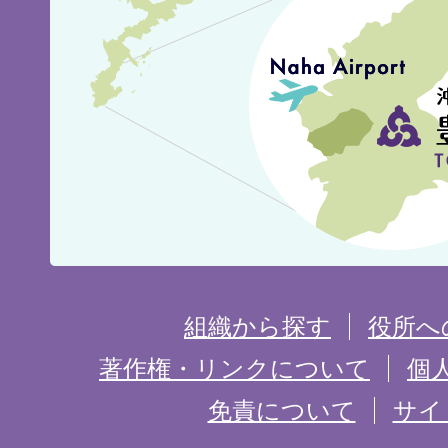
見
城
市
の
位
置
を
組織から探す
役所へ
記
著作権・リンクについて
個
免責について
サイ
し