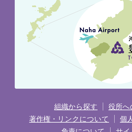
豊
見
城
市
の
位
置
を
組織から探す
役所へ
記
著作権・リンクについて
個
免責について
サイ