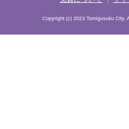
し
た
Copyright (c) 2023 Tomigusuku City. 
地
図。
沖
縄
本
島
南