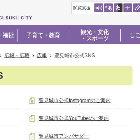
閲覧支援
観光・文化
・福祉
子育て・教育
し
・スポーツ
広報・広聴
広報
豊見城市公式SNS
S
豊見城市公式Instagramのご案内
豊見城市公式YouTubeのご案内
豊見城市アンバサダー