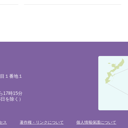
豊
見
城
丁目１番地１
市
の
17時15分
3日を除く）
位
置
を
セス
著作権・リンクについて
個人情報保護について
記