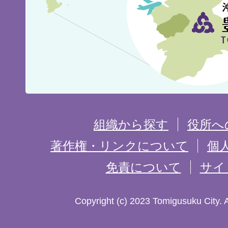
市
の
位
置
を
組織から探す
役所へ
記
著作権・リンクについて
個
免責について
サイ
し
た
Copyright (c) 2023 Tomigusuku City. 
地