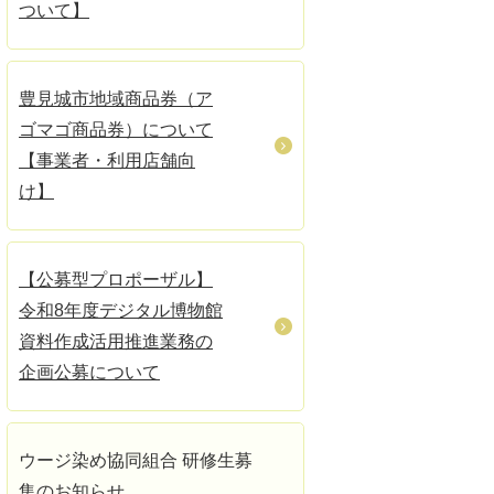
ついて】
豊見城市地域商品券（ア
ゴマゴ商品券）について
【事業者・利用店舗向
け】
【公募型プロポーザル】
令和8年度デジタル博物館
資料作成活用推進業務の
企画公募について
ウージ染め協同組合 研修生募
集のお知らせ