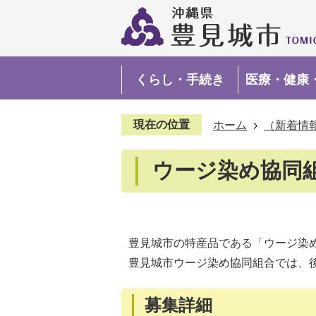
くらし・手続き
医療・健康
現在の位置
ホーム
（新着情
ウージ染め協同
豊見城市の特産品である「ウージ染
豊見城市ウージ染め協同組合では、
募集詳細