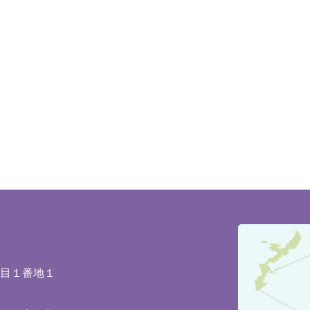
豊
見
城
丁目１番地１
市