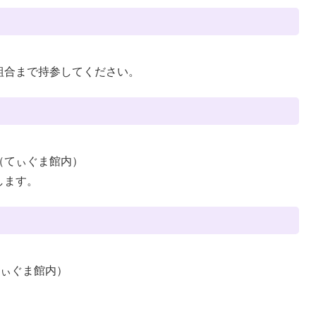
組合まで持参してください。
（てぃぐま館内）
します。
（てぃぐま館内）