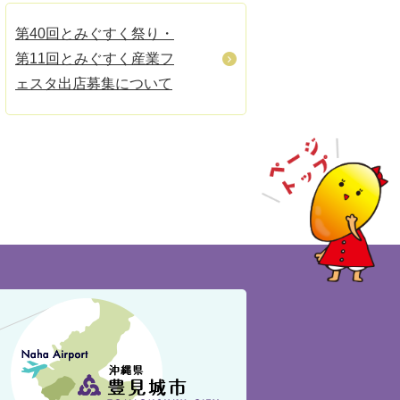
第40回とみぐすく祭り・
第11回とみぐすく産業フ
ェスタ出店募集について