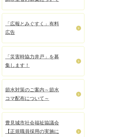
「広報とみぐすく」有料
広告
「災害時協力井戸」を募
集します！
節水対策のご案内～節水
コマ配布について～
豊見城市社会福祉協議会
【正規職員採用の実施に