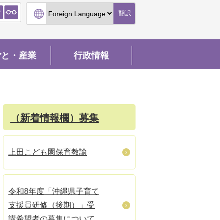
翻訳
ごと・産業
行政情報
（新着情報欄）募集
上田こども園保育教諭
令和8年度「沖縄県子育て
支援員研修（後期）」受
講希望者の募集について