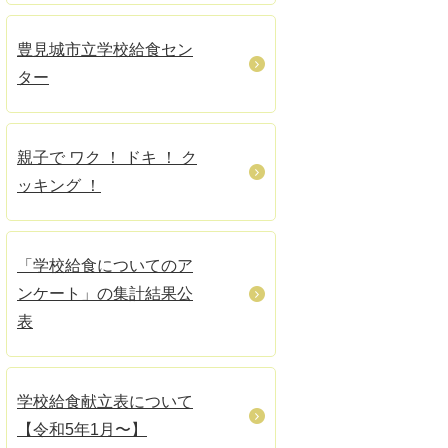
豊見城市立学校給食セン
ター
親子で ワク ！ ドキ ！ ク
ッキング ！
「学校給食についてのア
ンケート」の集計結果公
表
学校給食献立表について
【令和5年1月〜】