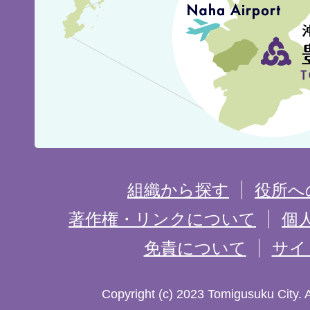
城
市
の
位
置
を
組織から探す
役所へ
記
著作権・リンクについて
個
免責について
サイ
し
た
Copyright (c) 2023 Tomigusuku City. 