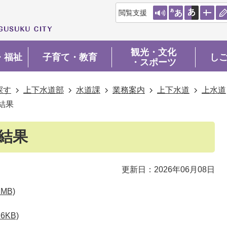
閲覧支援
観光・文化
・福祉
子育て・教育
し
・スポーツ
探す
上下水道部
水道課
業務案内
上下水道
上水道
結果
結果
更新日：2026年06月08日
MB)
6KB)