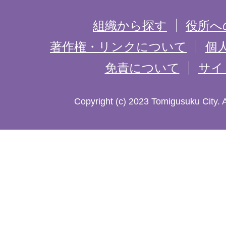
を
組織から探す
役所へ
記
著作権・リンクについて
個
免責について
サイ
し
た
Copyright (c) 2023 Tomigusuku City. 
地
図。
沖
縄
本