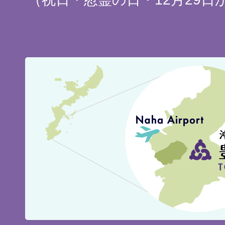
豊
見
城
市
の
位
置