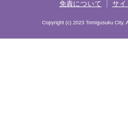
免責について
サイ
し
た
Copyright (c) 2023 Tomigusuku City. 
地
図。
沖
縄
本
島
南