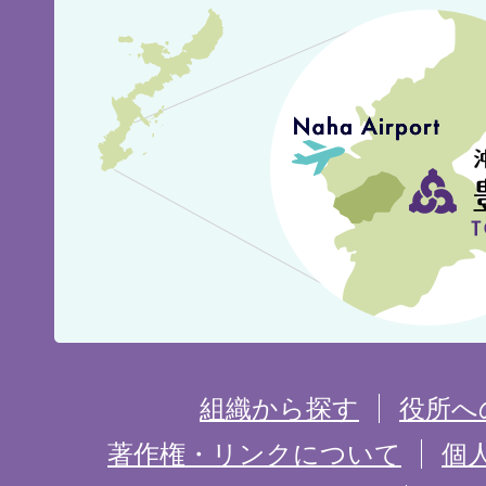
豊
見
城
市
の
位
置
を
組織から探す
役所へ
記
著作権・リンクについて
個