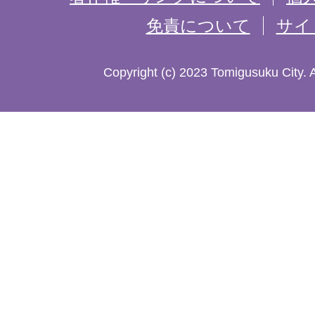
免責について
サイ
し
た
Copyright (c) 2023 Tomigusuku City. 
地
図。
沖
縄
本
島
南