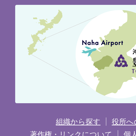
豊
見
城
市
の
位
置
を
組織から探す
役所へ
記
著作権・リンクについて
個