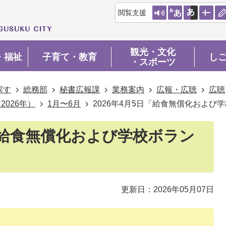
閲覧支援
観光・文化
・福祉
子育て・教育
し
・スポーツ
探す
総務部
秘書広報課
業務案内
広報・広聴
広聴
026年）
1月〜6月
2026年4月5日「給食無償化および
日「給食無償化および学校ボラン
」
更新日：2026年05月07日