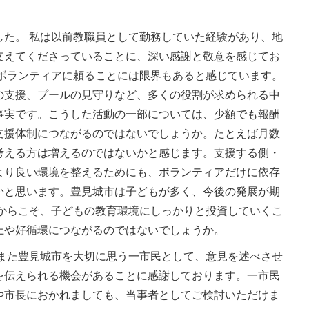
した。 私は以前教職員として勤務していた経験があり、地
支えてくださっていることに、深い感謝と敬意を感じてお
のボランティアに頼ることには限界もあると感じています。
の支援、プールの見守りなど、多くの役割が求められる中
事実です。こうした活動の一部については、少額でも報酬
支援体制につながるのではないでしょうか。たとえば月数
考える方は増えるのではないかと感じます。支援する側・
より良い環境を整えるためにも、ボランティアだけに依存
かと思います。豊見城市は子どもが多く、今後の発展が期
だからこそ、子どもの教育環境にしっかりと投資していくこ
上や好循環につながるのではないでしょうか。
、また豊見城市を大切に思う一市民として、意見を述べさせ
を伝えられる機会があることに感謝しております。一市民
や市長におかれましても、当事者としてご検討いただけま